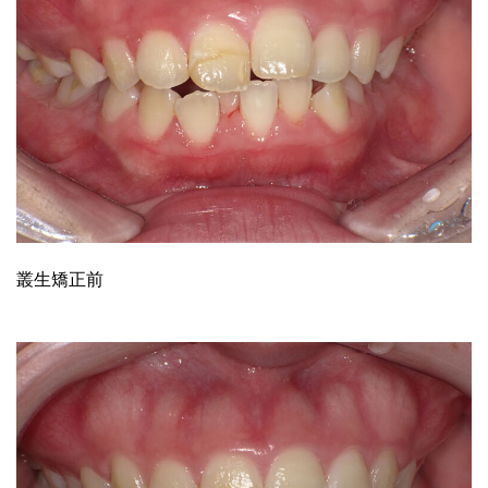
叢生矯正前