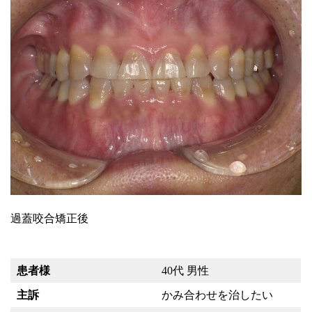
過蓋咬合矯正後
患者様
40代 男性
主訴
かみ合わせを治したい