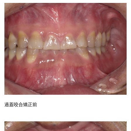
過蓋咬合矯正前