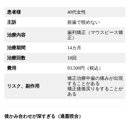
患者様
40代女性
主訴
前歯で咬めない
歯列矯正（マウスピース矯
治療内容
正）
治療期間
14カ月
治療回数
18回
費用
93,500円（税込）
矯正治療中歯の痛みが出現
することがある
リスク、副作用
矯正後後戻りをすることが
ある
後かみ合わせが深すぎる（過蓋咬合）