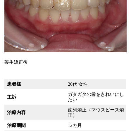
叢生矯正後
患者様
20代 女性
ガタガタの歯をきれいにし
主訴
たい
歯列矯正（マウスピース矯
治療内容
正）
治療期間
12カ月