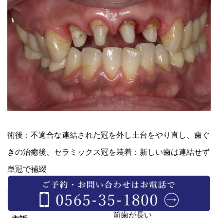
術後：不適合な連結された冠を外し土台をやり直し、歯ぐ
きの治癒後、セラミックス冠を装着：新しい歯は連結せず
単冠で補綴
患者様
60代 女性
前歯が長い