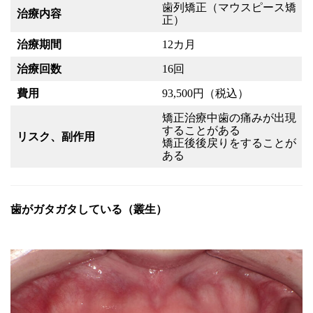
歯列矯正（マウスピース矯
治療内容
正）
治療期間
12カ月
治療回数
16回
費用
93,500円（税込）
矯正治療中歯の痛みが出現
することがある
リスク、副作用
矯正後後戻りをすることが
ある
歯がガタガタしている（叢生）