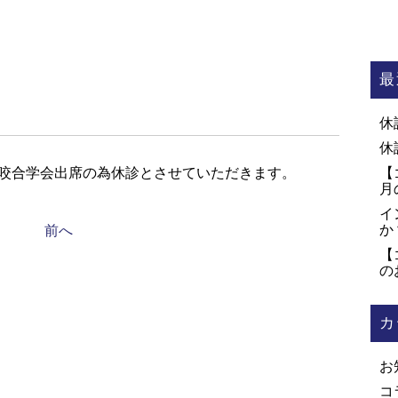
最
休
休
本顎咬合学会出席の為休診とさせていただきます。
【
月
イ
投
か
前へ
【
の
稿
カ
ナ
お
コ