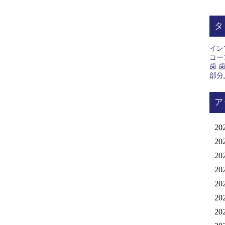
ビ
タ
ゲ
イン
コー
ー
歯
部分
シ
ア
20
ョ
20
20
ン
20
20
20
20