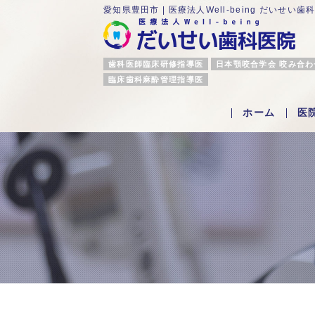
愛知県豊田市 | 医療法人Well-being だいせい歯
歯科医師臨床研修指導医
日本顎咬合学会 咬み合
臨床歯科麻酔管理指導医
ホーム
医