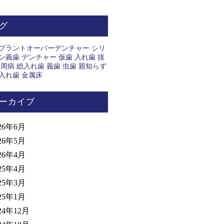
グ
プラントオーバーデンチャー
シリ
ン義歯
デンチャー
仮歯
入れ歯
抜
歯周病
総入れ歯
義歯
虫歯
親知らず
入れ歯
金属床
ーカイブ
26年6月
26年5月
26年4月
25年4月
25年3月
25年1月
24年12月