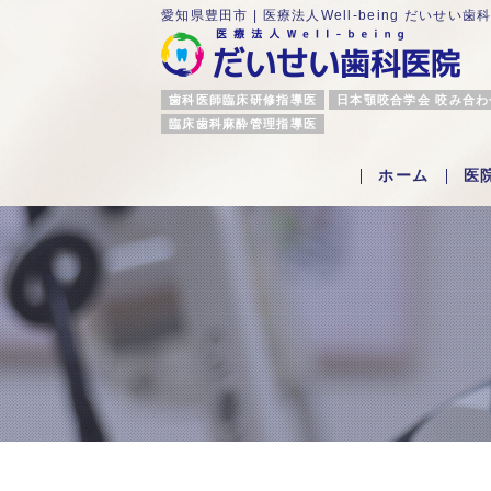
愛知県豊田市 | 医療法人Well-being だいせい歯
歯科医師臨床研修指導医
日本顎咬合学会 咬み合
臨床歯科麻酔管理指導医
ホーム
医