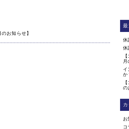
最
日のお知らせ】
休
休
【
月
イ
か
【
の
カ
お
コ