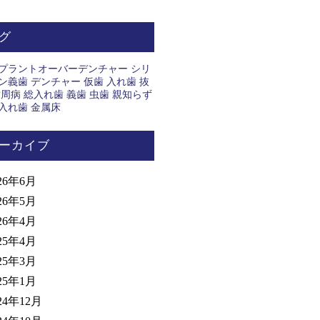
グ
プラントオーバーデンチャー
シリ
ン義歯
デンチャー
仮歯
入れ歯
抜
歯周病
総入れ歯
義歯
虫歯
親知らず
入れ歯
金属床
ーカイブ
26年6月
26年5月
26年4月
25年4月
25年3月
25年1月
24年12月