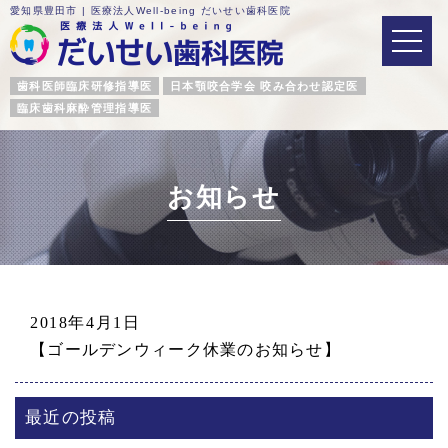
愛知県豊田市 | 医療法人Well-being だいせい歯科医院
歯科医師臨床研修指導医
日本顎咬合学会 咬み合わせ認定医
臨床歯科麻酔管理指導医
お知らせ
2018年4月1日
【ゴールデンウィーク休業のお知らせ】
最近の投稿